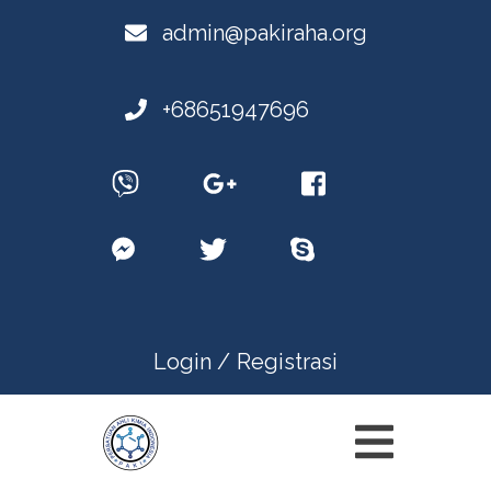
admin@pakiraha.org
+68651947696
Login /
Registrasi