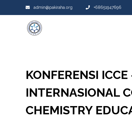
admin@pakiraha.org
+68651947696
KONFERENSI ICCE 
INTERNASIONAL 
CHEMISTRY EDUCA